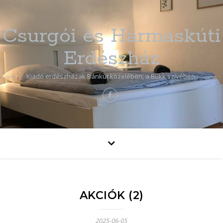
Csurgói és Hármaskúti
Erdészház
Kiadó erdészházak Bánkút közelében, a Bükk szívében.
AKCIÓK (2)
2025-06-05