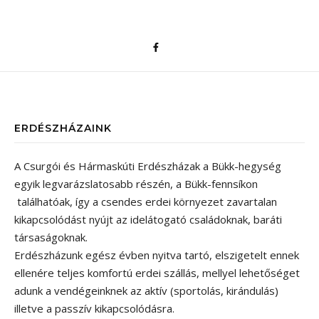
ERDÉSZHÁZAINK
A Csurgói és Hármaskúti Erdészházak a Bükk-hegység
egyik legvarázslatosabb részén, a Bükk-fennsíkon
találhatóak, így a csendes erdei környezet zavartalan
kikapcsolódást nyújt az idelátogató családoknak, baráti
társaságoknak.
Erdészházunk egész évben nyitva tartó, elszigetelt ennek
ellenére teljes komfortú erdei szállás, mellyel lehetőséget
adunk a vendégeinknek az aktív (sportolás, kirándulás)
illetve a passzív kikapcsolódásra.