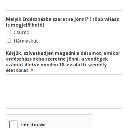
Melyik Erdészházba szeretne jönni? ( több válasz
is megjelölhető)
Csurgó
Hármaskút
Kérjük, szíveskedjen megadni a dátumot, amikor
erdészházunkba szeretne jönni, a vendégek
számát illetve minden 18. év alatti személy
életkorát.
*