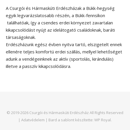
A Csurgói és Hármaskúti Erdészházak a Bükk-hegység
egyik legvarázslatosabb részén, a Bükk-fennsíkon
találhatóak, így a csendes erdei környezet zavartalan
kikapcsolódást nyújt az idelátogató családoknak, baráti
társaságoknak.
Erdészházunk egész évben nyitva tartó, elszigetelt ennek
ellenére teljes komfortú erdei szállás, mellyel lehetőséget
adunk a vendégeinknek az aktív (sportolás, kirándulás)
illetve a passzív kikapcsolódásra.
© 2019-2026 Csurgói és Hármaskúti Erdészház All Rights Reserved
|
Adatvédelem
|
Bard a sablont készítette:
WP Royal
.