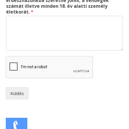
erdészházunkba szeretne jönni, a vendégek
számát illetve minden 18. év alatti személy
életkorát.
*
Küldés