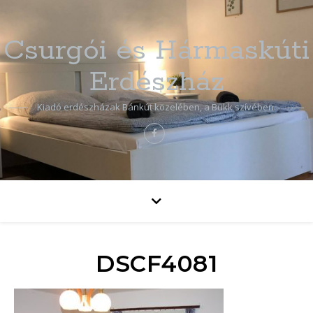
Csurgói és Hármaskúti
Erdészház
Kiadó erdészházak Bánkút közelében, a Bükk szívében.
DSCF4081