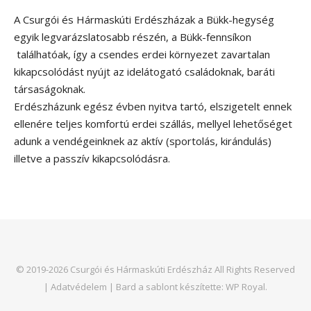
A Csurgói és Hármaskúti Erdészházak a Bükk-hegység
egyik legvarázslatosabb részén, a Bükk-fennsíkon
találhatóak, így a csendes erdei környezet zavartalan
kikapcsolódást nyújt az idelátogató családoknak, baráti
társaságoknak.
Erdészházunk egész évben nyitva tartó, elszigetelt ennek
ellenére teljes komfortú erdei szállás, mellyel lehetőséget
adunk a vendégeinknek az aktív (sportolás, kirándulás)
illetve a passzív kikapcsolódásra.
© 2019-2026 Csurgói és Hármaskúti Erdészház All Rights Reserved
|
Adatvédelem
|
Bard a sablont készítette:
WP Royal
.