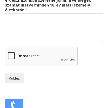
erdészházunkba szeretne jönni, a vendégek
számát illetve minden 18. év alatti személy
életkorát.
*
Küldés