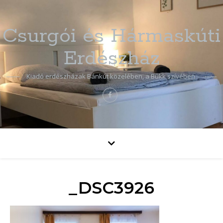
Csurgói és Hármaskúti
Erdészház
Kiadó erdészházak Bánkút közelében, a Bükk szívében.
_DSC3926