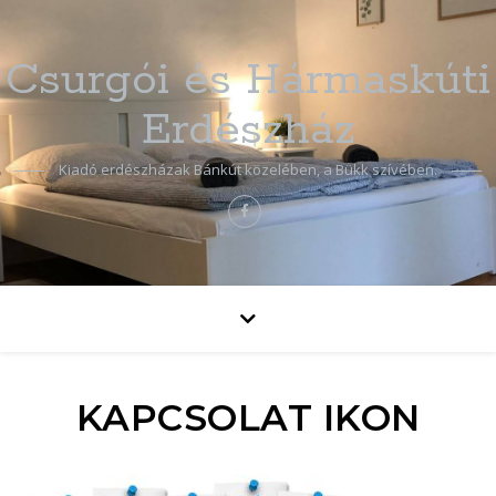
Csurgói és Hármaskúti
Erdészház
Kiadó erdészházak Bánkút közelében, a Bükk szívében.
KAPCSOLAT IKON