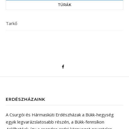
TÚRÁK
Tarkő
ERDÉSZHÁZAINK
A Csurgói és Hármaskúti Erdészházak a Bükk-hegység
egyik legvarázslatosabb részén, a Bükk-fennsíkon
találhatóak, így a csendes erdei környezet zavartalan