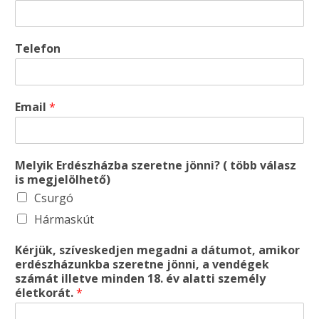
Telefon
Email
*
Melyik Erdészházba szeretne jönni? ( több válasz
is megjelölhető)
Csurgó
Hármaskút
Kérjük, szíveskedjen megadni a dátumot, amikor
erdészházunkba szeretne jönni, a vendégek
számát illetve minden 18. év alatti személy
életkorát.
*