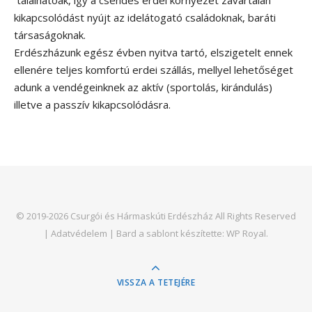
kikapcsolódást nyújt az idelátogató családoknak, baráti
társaságoknak.
Erdészházunk egész évben nyitva tartó, elszigetelt ennek
ellenére teljes komfortú erdei szállás, mellyel lehetőséget
adunk a vendégeinknek az aktív (sportolás, kirándulás)
illetve a passzív kikapcsolódásra.
© 2019-2026 Csurgói és Hármaskúti Erdészház All Rights Reserved
|
Adatvédelem
|
Bard a sablont készítette:
WP Royal
.
VISSZA A TETEJÉRE