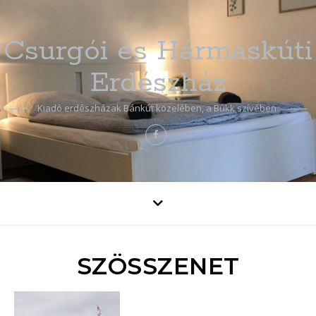
Csurgói és Hármaskúti
Erdészház
Kiadó erdészházak Bánkút közelében, a Bükk szívében.
SZÖSSZENET