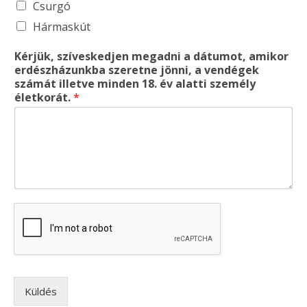
Csurgó
Hármaskút
Kérjük, szíveskedjen megadni a dátumot, amikor
erdészházunkba szeretne jönni, a vendégek
számát illetve minden 18. év alatti személy
életkorát.
*
Küldés