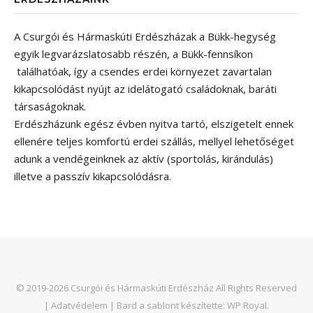
A Csurgói és Hármaskúti Erdészházak a Bükk-hegység
egyik legvarázslatosabb részén, a Bükk-fennsíkon
találhatóak, így a csendes erdei környezet zavartalan
kikapcsolódást nyújt az idelátogató családoknak, baráti
társaságoknak.
Erdészházunk egész évben nyitva tartó, elszigetelt ennek
ellenére teljes komfortú erdei szállás, mellyel lehetőséget
adunk a vendégeinknek az aktív (sportolás, kirándulás)
illetve a passzív kikapcsolódásra.
© 2019-2026 Csurgói és Hármaskúti Erdészház All Rights Reserved
|
Adatvédelem
|
Bard a sablont készítette:
WP Royal
.