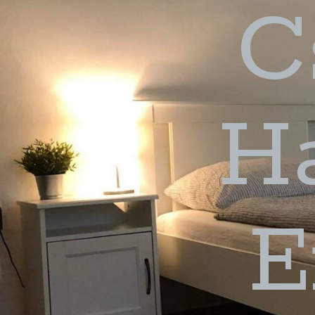
C
H
E