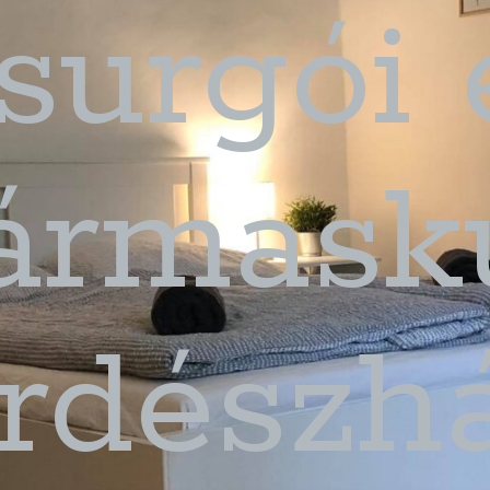
surgói 
ármaskú
rdészh