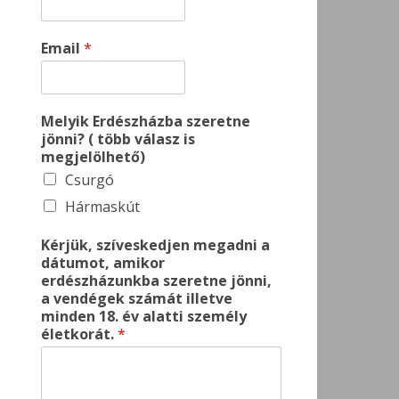
Email
*
Melyik Erdészházba szeretne
jönni? ( több válasz is
megjelölhető)
Csurgó
Hármaskút
Kérjük, szíveskedjen megadni a
dátumot, amikor
erdészházunkba szeretne jönni,
a vendégek számát illetve
minden 18. év alatti személy
életkorát.
*