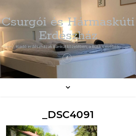
Csurgói és Hármaskúti
Erdészház
Kiadó erdészházak Bánkút közelében, a Bükk szívében.
_DSC4091