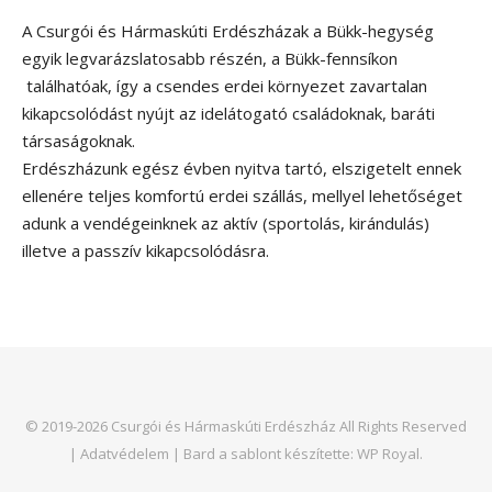
A Csurgói és Hármaskúti Erdészházak a Bükk-hegység
egyik legvarázslatosabb részén, a Bükk-fennsíkon
találhatóak, így a csendes erdei környezet zavartalan
kikapcsolódást nyújt az idelátogató családoknak, baráti
társaságoknak.
Erdészházunk egész évben nyitva tartó, elszigetelt ennek
ellenére teljes komfortú erdei szállás, mellyel lehetőséget
adunk a vendégeinknek az aktív (sportolás, kirándulás)
illetve a passzív kikapcsolódásra.
© 2019-2026 Csurgói és Hármaskúti Erdészház All Rights Reserved
|
Adatvédelem
|
Bard a sablont készítette:
WP Royal
.