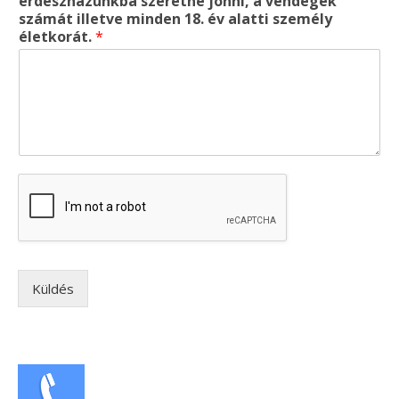
erdészházunkba szeretne jönni, a vendégek
számát illetve minden 18. év alatti személy
életkorát.
*
Küldés