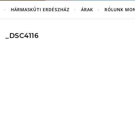
Kiadó erdészházak Bánkút közelében, a Bükk szívében.
HÁRMASKÚTI ERDÉSZHÁZ
ÁRAK
RÓLUNK MO
_DSC4116