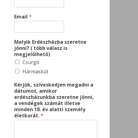
Email
*
Melyik Erdészházba szeretne
jönni? ( több válasz is
megjelölhető)
Csurgó
Hármaskút
Kérjük, szíveskedjen megadni a
dátumot, amikor
erdészházunkba szeretne jönni,
a vendégek számát illetve
minden 18. év alatti személy
életkorát.
*