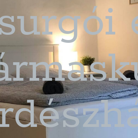
surgói 
ármaskú
rdészh