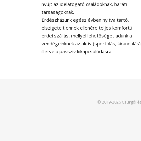
nyújt az idelátogató családoknak, baráti
társaságoknak.
Erdészházunk egész évben nyitva tartó,
elszigetelt ennek ellenére teljes komfortú
erdei szállás, mellyel lehetőséget adunk a
vendégeinknek az aktív (sportolás, kirándulás
illetve a passzív kikapcsolódásra.
© 2019-2026 Csurgói é