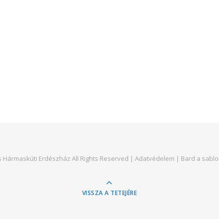
)
s Hármaskúti Erdészház All Rights Reserved |
Adatvédelem
|
Bard a sablo
VISSZA A TETEJÉRE