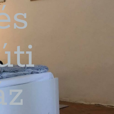
és
ti
áz