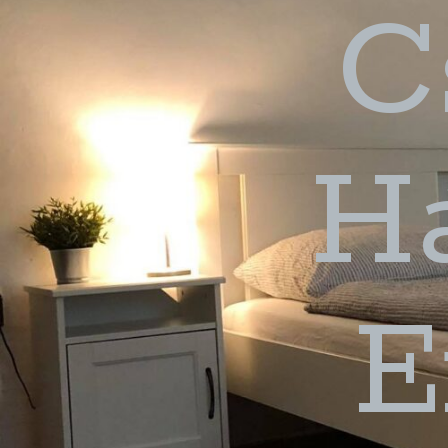
C
H
E