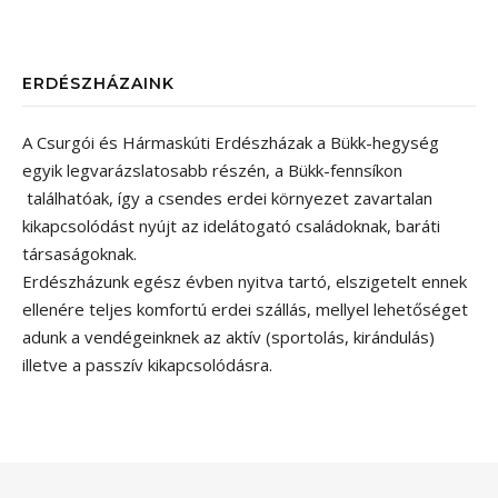
ERDÉSZHÁZAINK
A Csurgói és Hármaskúti Erdészházak a Bükk-hegység
egyik legvarázslatosabb részén, a Bükk-fennsíkon
találhatóak, így a csendes erdei környezet zavartalan
kikapcsolódást nyújt az idelátogató családoknak, baráti
társaságoknak.
Erdészházunk egész évben nyitva tartó, elszigetelt ennek
ellenére teljes komfortú erdei szállás, mellyel lehetőséget
adunk a vendégeinknek az aktív (sportolás, kirándulás)
illetve a passzív kikapcsolódásra.