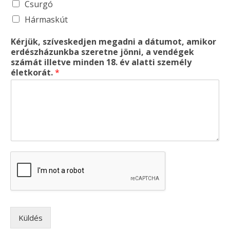
Csurgó
Hármaskút
Kérjük, szíveskedjen megadni a dátumot, amikor
erdészházunkba szeretne jönni, a vendégek
számát illetve minden 18. év alatti személy
életkorát.
*
Küldés