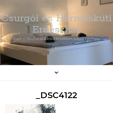
Csurgói és Hármaskúti
Erdészház
Kiadó erdészházak Bánkút közelében, a Bükk szívében.
_DSC4122