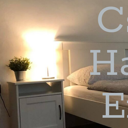
C
H
E