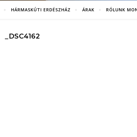
Kiadó erdészházak Bánkút közelében, a Bükk szívében.
HÁRMASKÚTI ERDÉSZHÁZ
ÁRAK
RÓLUNK MO
_DSC4162