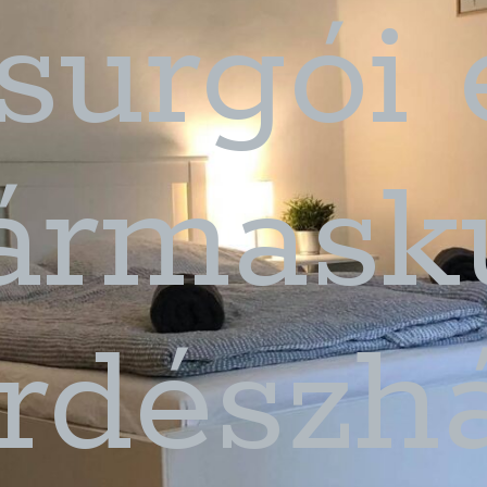
surgói 
ármaskú
rdészh