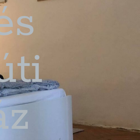
és
ti
áz