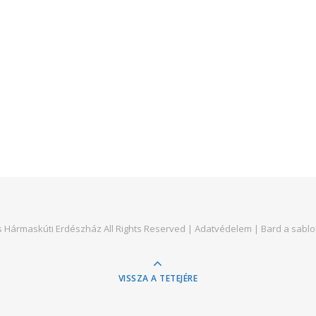
)
s Hármaskúti Erdészház All Rights Reserved |
Adatvédelem
|
Bard a sablo
VISSZA A TETEJÉRE