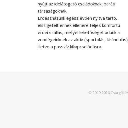
nyújt az idelátogató családoknak, baráti
társaságoknak.
Erdészházunk egész évben nyitva tartó,
elszigetelt ennek ellenére teljes komfortú
erdei szállás, mellyel lehetőséget adunk a
vendégeinknek az aktív (sportolás, kirándulás
illetve a passzív kikapcsolódásra.
© 2019-2026 Csurgói é