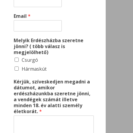
Email
*
Melyik Erdészházba szeretne
jönni? ( több válasz is
megjelölhető)
Csurgó
Hármaskút
Kérjük, szíveskedjen megadni a
dátumot, amikor
erdészházunkba szeretne jönni,
a vendégek számát illetve
minden 18. év alatti személy
életkorát.
*