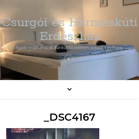
Csurgói és Hármaskúti
Erdészház
Kiadó erdészházak Bánkút közelében, a Bükk szívében.
_DSC4167