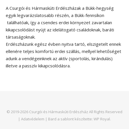
A Csurgói és Hármaskúti Erdészházak a Bükk-hegység
egyik legvarázslatosabb részén, a Bükk-fennsíkon
találhatóak, így a csendes erdei környezet zavartalan
kikapcsolódást nyújt az idelátogató családoknak, baráti
társaságoknak.
Erdészházunk egész évben nyitva tartó, elszigetelt ennek
ellenére teljes komfortú erdei szállás, mellyel lehetőséget
adunk a vendégeinknek az aktív (sportolás, kirándulás)
illetve a passzív kikapcsolódásra.
© 2019-2026 Csurgói és Hármaskúti Erdészház All Rights Reserved
|
Adatvédelem
|
Bard a sablont készítette:
WP Royal
.