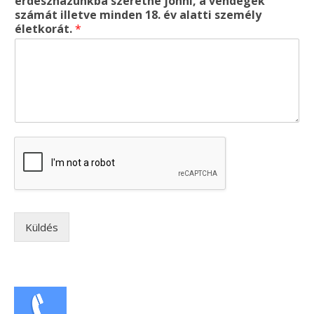
erdészházunkba szeretne jönni, a vendégek
számát illetve minden 18. év alatti személy
életkorát.
*
Küldés